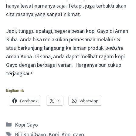
hanya lewat namanya saja. Tetapi, juga terbukti akan
cita rasanya yang sangat nikmat.
Jadi, tunggu apalagi, segera pesan kopi Gayo di Aman
Kuba. Anda bisa melakukan pemesanan melalui CS
atau berkunjung langsung ke laman produk
website
Aman Kuba. Di sana, Anda dapat melihat ragam kopi
Gayo dengan berbagai varian. Harganya pun cukup
terjangkau!
Bagikan ini:
Facebook
X
WhatsApp
Categories
Kopi Gayo
Tags
Biji Kopi Gayo
,
Kopi
,
Kopi gayo