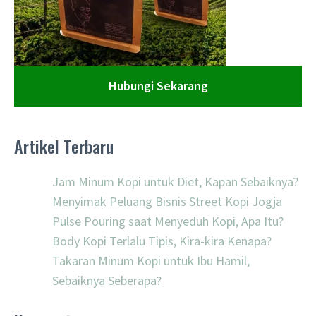
Hubungi Sekarang
Artikel Terbaru
Jam Minum Kopi untuk Diet, Kapan Sebaiknya?
Menyimak Peluang Bisnis Street Kopi Jogja
Pulse Pouring saat Menyeduh Kopi, Apa Itu?
Body Kopi Terlalu Tipis, Kira-kira Kenapa?
Takaran Minum Kopi untuk Ibu Hamil,
Sebaiknya Seberapa?