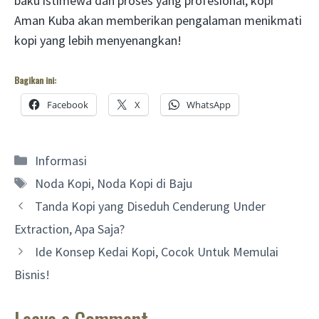
baku istimewa dan proses yang profesional, kopi
Aman Kuba akan memberikan pengalaman menikmati
kopi yang lebih menyenangkan!
Bagikan ini:
Facebook
X
WhatsApp
Categories
Informasi
Tags
Noda Kopi
,
Noda Kopi di Baju
Tanda Kopi yang Diseduh Cenderung Under
Extraction, Apa Saja?
Ide Konsep Kedai Kopi, Cocok Untuk Memulai
Bisnis!