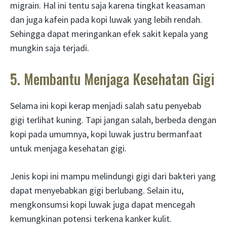
migrain. Hal ini tentu saja karena tingkat keasaman
dan juga kafein pada kopi luwak yang lebih rendah.
Sehingga dapat meringankan efek sakit kepala yang
mungkin saja terjadi.
5. Membantu Menjaga Kesehatan Gigi
Selama ini kopi kerap menjadi salah satu penyebab
gigi terlihat kuning. Tapi jangan salah, berbeda dengan
kopi pada umumnya, kopi luwak justru bermanfaat
untuk menjaga kesehatan gigi.
Jenis kopi ini mampu melindungi gigi dari bakteri yang
dapat menyebabkan gigi berlubang. Selain itu,
mengkonsumsi kopi luwak juga dapat mencegah
kemungkinan potensi terkena kanker kulit.