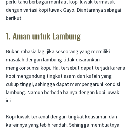
perlu tahu berbagai manfaat kopi luwak termasuk
dengan variasi kopi luwak Gayo. Diantaranya sebagai
berikut:
1. Aman untuk Lambung
Bukan rahasia lagi jika seseorang yang memiliki
masalah dengan lambung tidak disarankan
mengkonsumsi kopi. Hal tersebut dapat terjadi karena
kopi mengandung tingkat asam dan kafein yang
cukup tinggi, sehingga dapat mempengaruhi kondisi
lambung. Namun berbeda halnya dengan kopi luwak
ini.
Kopi luwak terkenal dengan tingkat keasaman dan
kafeinnya yang lebih rendah. Sehingga membuatnya