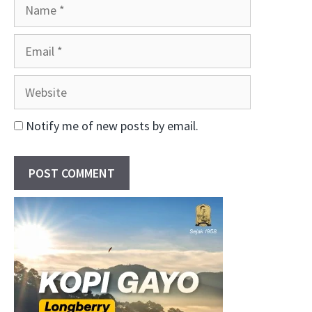
Name
Email
Website
Notify me of new posts by email.