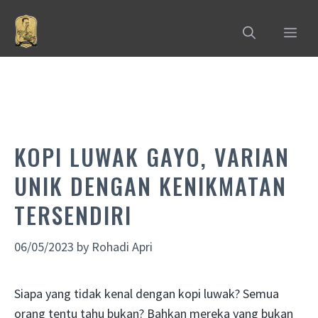
Skip
to
MEN
content
KOPI LUWAK GAYO, VARIAN
UNIK DENGAN KENIKMATAN
TERSENDIRI
06/05/2023
by
Rohadi Apri
Siapa yang tidak kenal dengan kopi luwak? Semua
orang tentu tahu bukan? Bahkan mereka yang bukan