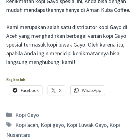
kenikmatan kopi Gayo spesial ini, Anda bisa dengan
mudah mendapatkannya hanya di Aman Kuba Coffee.
Kami merupakan salah satu distributor kopi Gayo di
Aceh yang menghadirkan berbagai varian kopi Gayo
spesial termasuk kopi luwak Gayo. Oleh karena itu,
apabila Anda ingin mencicipi kenikmatannya bisa
langsung menghubungi kami!
Bagikan ini:
Facebook
X
WhatsApp
Categories
Kopi Gayo
Tags
Kopi aceh
,
Kopi gayo
,
Kopi Luwak Gayo
,
Kopi
Nusantara