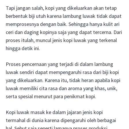
Tapi jangan salah, kopi yang dikeluarkan akan tetap
berbentuk biji utuh karena lambung luwak tidak dapat
memprosesnya dengan baik. Sehingga hanya kulit ari
ceri dan daging kopinya saja yang dapat tercerna. Dari
proses itulah, muncul jenis kopi luwak yang terkenal
hingga detik ini.
Proses pencernaan yang terjadi di dalam lambung
luwak sendiri dapat mempengaruhi rasa dari biji kopi
yang dikeluarkan. Karena itu, tidak heran apabila kopi
luwak memiliki cita rasa dan aroma yang khas, unik,
serta spesial menurut para penikmat kopi.
Kopi luwak masuk ke dalam jajaran jenis kopi
termahal di dunia karena dipengaruhi oleh berbagai
hal. Sebut saja seperti lamanya proses produksi,