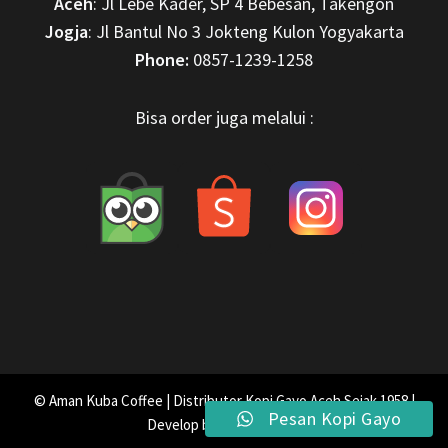
Aceh
: Jl Lebe Kader, SP 4 Bebesan, Takengon
Jogja
: Jl Bantul No 3 Jokteng Kulon Yogyakarta
Phone:
0857-1239-1258
Bisa order juga melalui :
© Aman Kuba Coffee | Distributor Kopi Gayo Aceh Sejak 1958 |
Pesan Kopi Gayo
Develop by
Zeka Digital