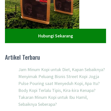
Hubungi Sekarang
Artikel Terbaru
Jam Minum Kopi untuk Diet, Kapan Sebaiknya?
Menyimak Peluang Bisnis Street Kopi Jogja
Pulse Pouring saat Menyeduh Kopi, Apa Itu?
Body Kopi Terlalu Tipis, Kira-kira Kenapa?
Takaran Minum Kopi untuk Ibu Hamil,
Sebaiknya Seberapa?