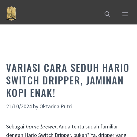
Skip
to
MEN
content
VARIASI CARA SEDUH HARIO
SWITCH DRIPPER, JAMINAN
KOPI ENAK!
21/10/2024
by
Oktarina Putri
Sebagai
home brewer
, Anda tentu sudah familiar
dengan Hario Switch Dripper, bukan? Ya, dripper yang