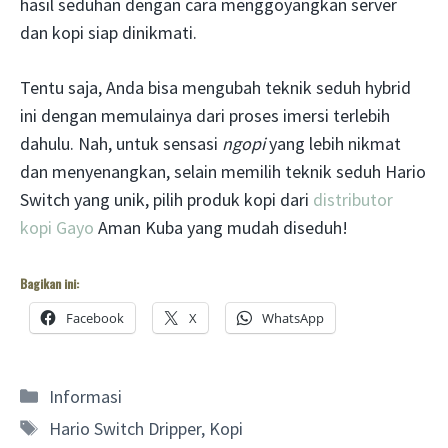
hasil seduhan dengan cara menggoyangkan server
dan kopi siap dinikmati.
Tentu saja, Anda bisa mengubah teknik seduh hybrid
ini dengan memulainya dari proses imersi terlebih
dahulu. Nah, untuk sensasi
ngopi
yang lebih nikmat
dan menyenangkan, selain memilih teknik seduh Hario
Switch yang unik, pilih produk kopi dari
distributor
kopi Gayo
Aman Kuba yang mudah diseduh!
Bagikan ini:
Facebook
X
WhatsApp
Categories
Informasi
Tags
Hario Switch Dripper
,
Kopi