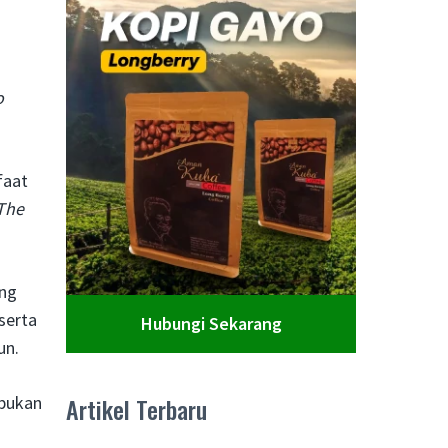
o
faat
The
ang
serta
Hubungi Sekarang
hun.
bukan
Artikel Terbaru