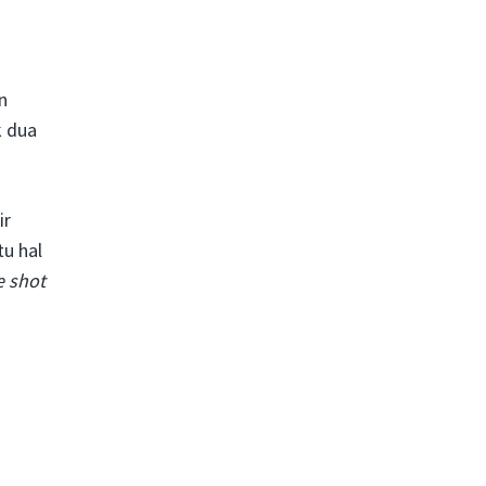
n
k dua
ir
u hal
e shot