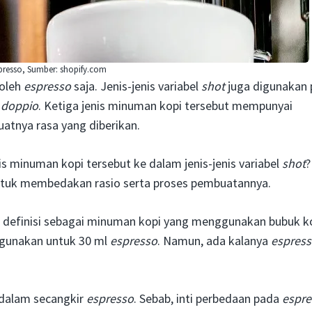
presso, Sumber: shopify.com
 oleh
espresso
saja. Jenis-jenis variabel
shot
juga digunakan
doppio
. Ketiga jenis minuman kopi tersebut mempunyai
uatnya rasa yang diberikan.
is minuman kopi tersebut ke dalam jenis-jenis variabel
shot
?
ntuk membedakan rasio serta proses pembuatannya.
 definisi sebagai minuman kopi yang menggunakan bubuk k
digunakan untuk 30 ml
espresso
. Namun, ada kalanya
espress
dalam secangkir
espresso
. Sebab, inti perbedaan pada
espre