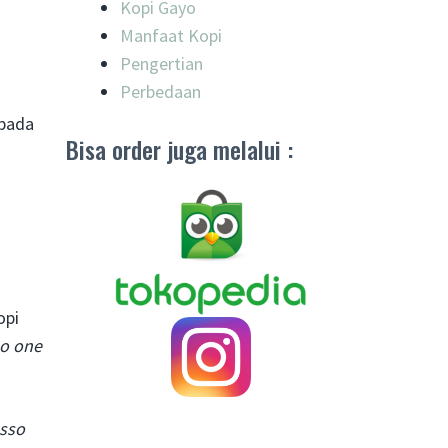
Kopi Gayo
Manfaat Kopi
Pengertian
Perbedaan
 pada
Bisa order juga melalui :
opi
o one
sso