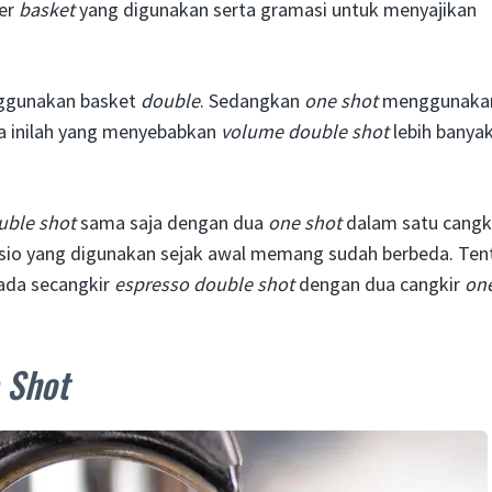
ter
basket
yang digunakan serta gramasi untuk menyajikan
nggunakan basket
double
. Sedangkan
one shot
menggunaka
a inilah yang menyebabkan
volume double shot
lebih banya
uble shot
sama saja dengan dua
one shot
dalam satu cangk
rasio yang digunakan sejak awal memang sudah berbeda. Tent
ada secangkir
espresso double shot
dengan dua cangkir
on
 Shot