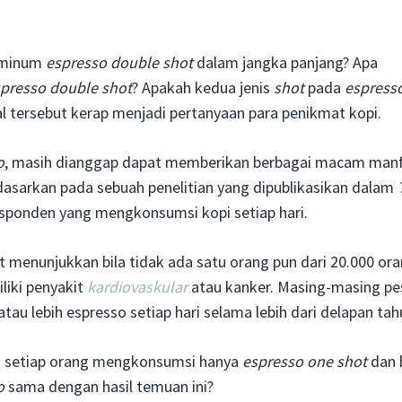
g minum
espresso double shot
dalam jangka panjang? Apa
presso double shot
? Apakah kedua jenis
shot
pada
espress
l tersebut kerap menjadi pertanyaan para penikmat kopi.
o
, masih dianggap dapat memberikan berbagai macam man
dasarkan pada sebuah penelitian yang dipublikasikan dalam
esponden yang mengkonsumsi kopi setiap hari.
t menunjukkan bila tidak ada satu orang pun dari 20.000 or
liki penyakit
kardiovaskular
atau kanker. Masing-masing pe
tau lebih espresso setiap hari selama lebih dari delapan ta
nya setiap orang mengkonsumsi hanya
espresso one shot
dan 
o
sama dengan hasil temuan ini?