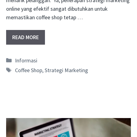
menarik pelanggan. Ya, penerapan strategi marketing
online yang efektif sangat dibutuhkan untuk
memastikan coffee shop tetap …
READ MORE
Categories
Informasi
Tags
Coffee Shop
,
Strategi Marketing