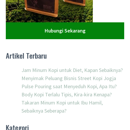
Hubungi Sekarang
Artikel Terbaru
Jam Minum Kopi untuk Diet, Kapan Sebaiknya?
Menyimak Peluang Bisnis Street Kopi Jogja
Pulse Pouring saat Menyeduh Kopi, Apa Itu?
Body Kopi Terlalu Tipis, Kira-kira Kenapa?
Takaran Minum Kopi untuk Ibu Hamil,
Sebaiknya Seberapa?
Kategori