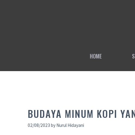
Skip
to
content
HOME
S
BUDAYA MINUM KOPI YAN
02/08/2023
by
Nurul Hidayani