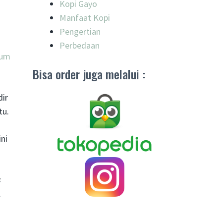
Kopi Gayo
Manfaat Kopi
Pengertian
Perbedaan
num
Bisa order juga melalui :
dir
tu.
ni
s
.