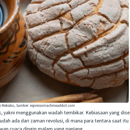
 Meksiko, Sumber: espressomachineaddict.com
k, yakni menggunakan wadah tembikar. Kebiasaan yang dise
sudah ada dari zaman revolusi, di mana para tentara saat itu
awan cuaca dingin malam yang panjang.