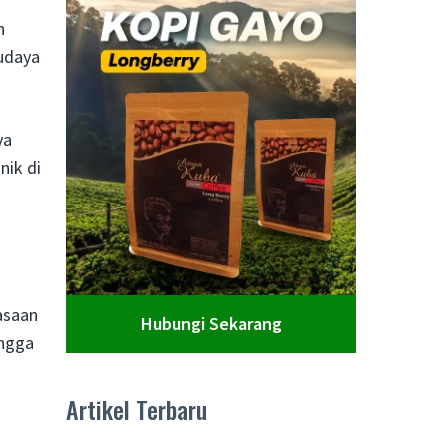
n
budaya
ya
nik di
asaan
Hubungi Sekarang
ingga
Artikel Terbaru