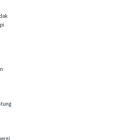
idak
pi
an
antung
nergi