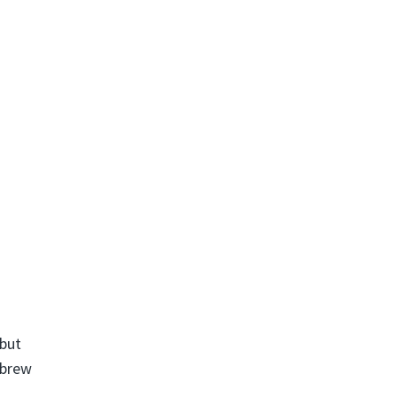
but
 brew