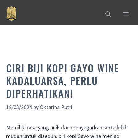
Skip
to
MEN
content
CIRI BIJI KOPI GAYO WINE
KADALUARSA, PERLU
DIPERHATIKAN!
18/03/2024
by
Oktarina Putri
Memiliki rasa yang unik dan menyegarkan serta lebih
mudah untuk diseduh, biji kopi Gayo wine menjadi