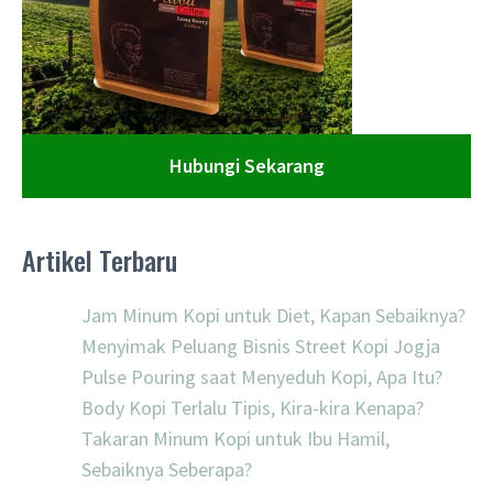
Hubungi Sekarang
Artikel Terbaru
Jam Minum Kopi untuk Diet, Kapan Sebaiknya?
Menyimak Peluang Bisnis Street Kopi Jogja
Pulse Pouring saat Menyeduh Kopi, Apa Itu?
Body Kopi Terlalu Tipis, Kira-kira Kenapa?
Takaran Minum Kopi untuk Ibu Hamil,
Sebaiknya Seberapa?